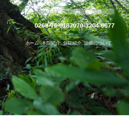
長野本院
東京分院
0268-75-0187
070-3204-6677
ホーム
本院紹介
分院紹介
治療について