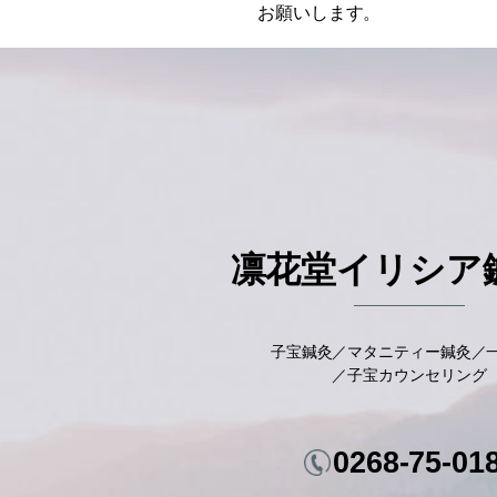
お願いします。
«
鍼灸往療(出張治療)
凛花堂イリシア
子宝鍼灸／マタニティー鍼灸／
／子宝カウンセリング
0268-75-01