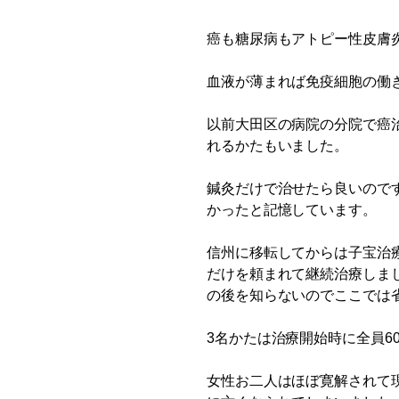
Skip
癌も糖尿病もアトピー性皮膚
to
content
血液が薄まれば免疫細胞の働
以前大田区の病院の分院で癌
れるかたもいました。
鍼灸だけで治せたら良いので
かったと記憶しています。
信州に移転してからは子宝治
だけを頼まれて継続治療しま
の後を知らないのでここでは
3名かたは治療開始時に全員6
女性お二人はほぼ寛解されて