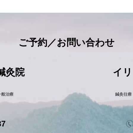
ご予約／お問い合わせ
鍼灸院
イリ
一般治療
鍼灸往療
87