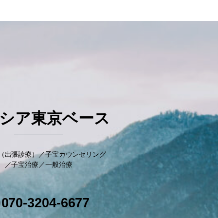
疼痛緩和
»
シア東京ベース
（出張診療）／子宝カウンセリング
／子宝治療／一般治療
070-3204-6677